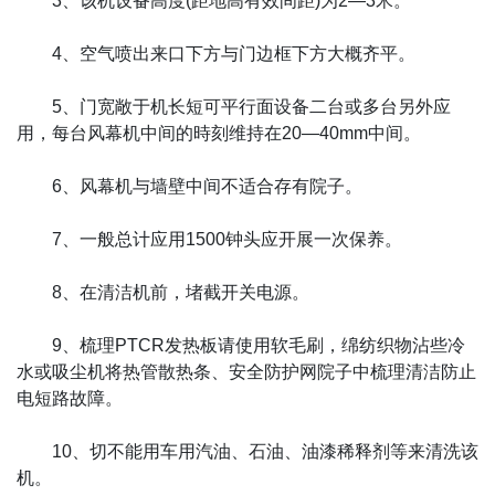
3、该机设备高度(距地高有效间距)为2—3米。
4、空气喷出来口下方与门边框下方大概齐平。
5、门宽敞于机长短可平行面设备二台或多台另外应
用，每台风幕机中间的時刻维持在20—40mm中间。
6、风幕机与墙壁中间不适合存有院子。
7、一般总计应用1500钟头应开展一次保养。
8、在清洁机前，堵截开关电源。
9、梳理PTCR发热板请使用软毛刷，绵纺织物沾些冷
水或吸尘机将热管散热条、安全防护网院子中梳理清洁防止
电短路故障。
10、切不能用车用汽油、石油、油漆稀释剂等来清洗该
机。