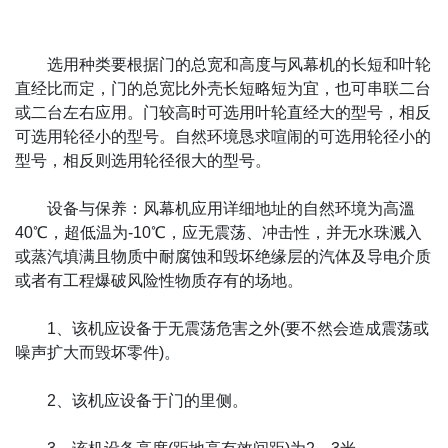
选用种类要根据门的总宽和高度与风幕机的长短和叶轮
直经比而定，门的总宽比外壳长短略短为宜，也可串联二台
或二台左右应用。门较高时可选用叶轮直经大的型号，相反
可选用轮径小的型号。自然环境恳求喧闹的可选用轮径小的
型号，相反则选用轮径很大的型号。
设备与保养：风幕机应用详细地址的自然环境为高溫
40℃，超低温为-10℃，应无震荡、冲击性，并无水珠溅入
或蒸汽填满且物质中耐腐蚀和毁坏绝缘层的汽体及导电介质
或者有工程爆破风险性物质存有的场地。
1、该机应设备于无震荡危害之外(要不然会造成震荡或
噪声扩大而毁坏零件)。
2、该机应设备于门的里侧。